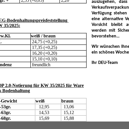
gr. +
2,55 (+0,05)
2,20
auszugehen, das
Verkaufsverpac
Verfügung stehen
eine alternative 
G-Bodenhaltungspreisfeststellung
Vorsicht bleibt 
 35/2025:
werden mit Siche
w.Kl.
weiß / braun
bevorstehen…
L
24,75 (+0,25)
Wir wünschen Ihne
17,35 (+0,25)
ein schönes Woch
M
16,20 (+0,20)
15,10 (+0,10)
Ihr DEU-Team
ndenz
freundlich
P 2.0-Notierung für KW 35/2025 für Ware
s Bodenhaltung
-Gewicht
weiß
braun
-53gr.
12,95
13,06
-63gr.
14,53
15,12
-68gr.
15,69
15,88