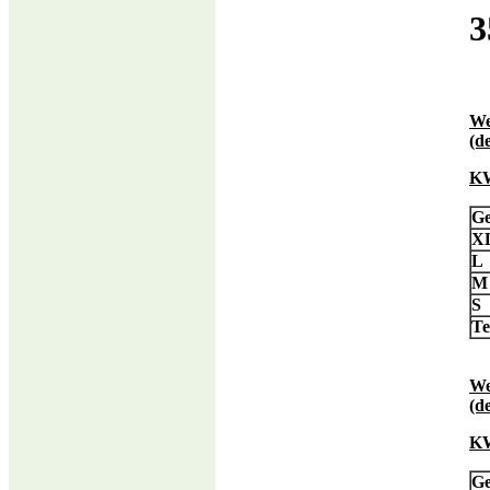
3
We
(d
KW
Ge
X
L
M
S
T
We
(d
KW
Ge