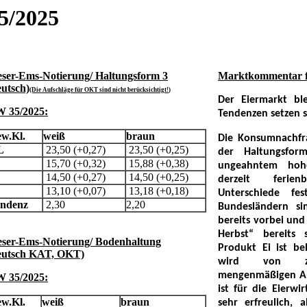
5/2025
ser-Ems-Notierung/ Haltungsform 3
Marktkommentar 
eutsch)
(Die Aufschläge für OKT sind nicht berücksichtigt!
)
Der Eiermarkt ble
 35/2025:
Tendenzen setzen s
w.Kl.
weiß
braun
Die Konsumnachfr
L
23,50 (+0,27)
23,50 (+0,25)
der Haltungsfor
15,70 (+0,32)
15,88 (+0,38)
ungeahntem hoh
14,50 (+0,27)
14,50 (+0,25)
derzeit ferie
13,10 (+0,07)
13,18 (+0,18)
Unterschiede fes
endenz
2,30
2,20
Bundesländern si
bereits vorbei und 
Herbst“ bereits 
ser-Ems-Notierung/ Bodenhaltung
Produkt Ei ist be
eutsch KAT, OKT)
wird von zwei
mengenmäßigen Ab
 35/2025:
ist für die Eierwir
w.Kl.
weiß
braun
sehr erfreulich, 