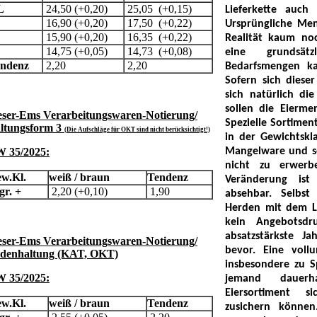
L
24,50 (+0,20)
25,05 (+0,15)
Lieferkette auch
16,90 (+0,20)
17,50 (+0,22)
Ursprüngliche Me
M
15,90 (+0,20)
16,35 (+0,22)
Realität kaum no
14,75 (+0,05)
14,73 (+0,08)
eine grundsätz
endenz
2,20
2,20
Bedarfsmengen ka
Sofern sich dieser 
sich natürlich d
sollen die Eierm
ser-Ems Verarbeitungswaren-Notierung/
Spezielle Sortimen
ltungsform 3
(
Die Aufschläge für OKT sind nicht berücksichtigt!)
in der Gewichtskl
 35/2025:
Mangelware und se
nicht zu erwerb
w.Kl.
weiß / braun
Tendenz
Veränderung ist
gr. +
2,20 (+0,10)
1,90
absehbar. Selbs
Herden mit dem L
kein Angebotsd
absatzstärkste Ja
ser-Ems Verarbeitungswaren-Notierung/
bevor. Eine voll
denhaltung (KAT, OKT)
insbesondere zu S
 35/2025:
jemand dauerh
Eiersortiment si
w.Kl.
weiß / braun
Tendenz
zusichern können