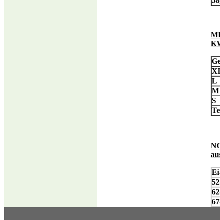
58
ME
KW
Ge
X
L
S
Te
NO
au
Ei
52
62
67