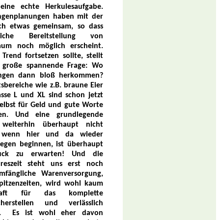
 eine echte Herkulesaufgabe.
ngenplanungen haben mit der
ch etwas gemeinsam, so dass
liche Bereitstellung von
um noch möglich erscheint.
Trend fortsetzen sollte, stellt
ie große spannende Frage: Wo
engen dann bloß herkommen?
tsbereiche wie z.B. braune Eier
asse L und XL sind schon jetzt
lbst für Geld und gute Worte
en. Und eine grundlegende
 weiterhin überhaupt nicht
t wenn hier und da wieder
egen beginnen, ist überhaupt
ruck zu erwarten! Und die
hreszeit steht uns erst noch
umfängliche Warenversorgung,
pitzenzeiten, wird wohl kaum
aft für das komplette
cherstellen und verlässlich
.
Es ist wohl eher davon