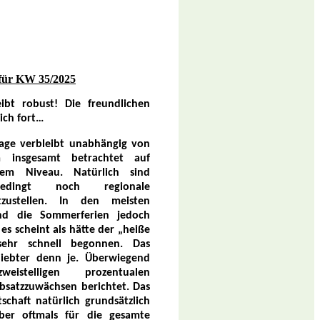
für KW 35/2025
ibt robust! Die freundlichen
ich fort…
age verbleibt unabhängig von
m insgesamt betrachtet auf
em Niveau. Natürlich sind
nbedingt noch regionale
tzustellen. In den meisten
nd die Sommerferien jedoch
es scheint als hätte der „heiße
sehr schnell begonnen. Das
liebter denn je. Überwiegend
stelligen prozentualen
satzzuwächsen berichtet. Das
tschaft natürlich grundsätzlich
aber oftmals für die gesamte