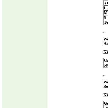
X
L
S
T
We
Ha
KW
Ge
58
We
Bo
KW
Ge