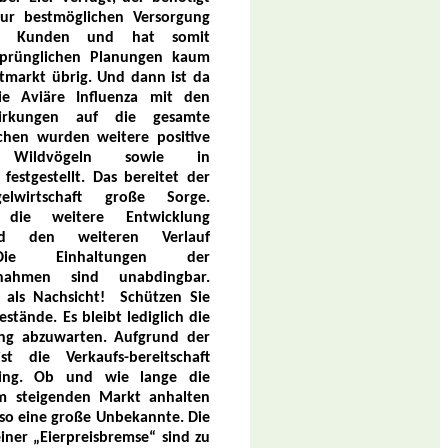
zur bestmöglichen Versorgung
en Kunden und hat somit
prünglichen Planungen kaum
tmarkt übrig. Und dann ist da
ie Aviäre Influenza mit den
irkungen auf die gesamte
ischen wurden weitere positive
 Wildvögeln sowie in
festgestellt. Das bereitet der
elwirtschaft große Sorge.
die weitere Entwicklung
nd den weiteren Verlauf
 Die Einhaltungen der
aßnahmen sind unabdingbar.
er als Nachsicht! Schützen Sie
stände. Es bleibt lediglich die
ung abzuwarten. Aufgrund der
st die Verkaufs-bereitschaft
ring. Ob und wie lange die
im steigenden Markt anhalten
nso eine große Unbekannte. Die
iner „Eierpreisbremse“ sind zu