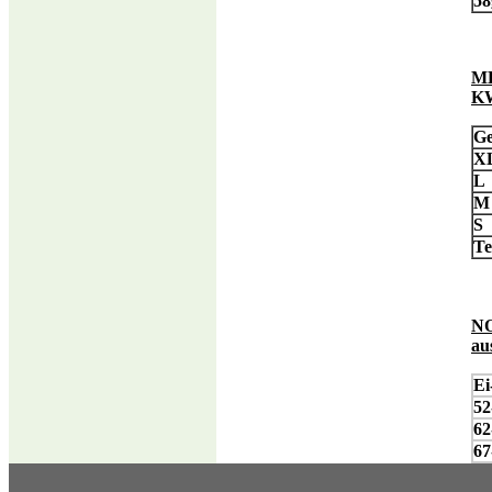
58
ME
KW
Ge
X
L
S
Te
NO
au
Ei
52
62
67