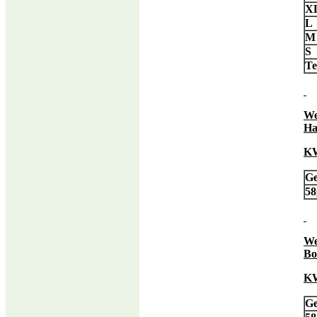
X
L
S
T
We
Ha
KW
Ge
58
We
Bo
KW
Ge