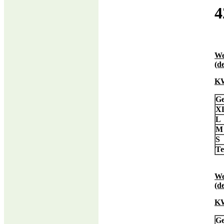
4
We
(d
KW
Ge
X
L
M
S
T
We
(d
KW
Ge