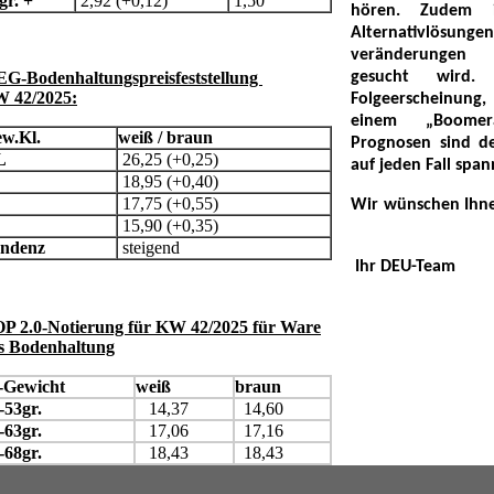
gr. +
2,92 (+0,12)
1,50
hören. Zudem 
Alternativlösu
veränderungen b
G-Bodenhaltungspreisfeststellung
gesucht wird.
 42/2025:
Folgeerscheinung,
einem „Boomer
w.Kl.
weiß / braun
Prognosen sind de
L
26,25 (+0,25)
auf jeden Fall spa
18,95 (+0,40)
M
17,75 (+0,55)
Wir wünschen Ihn
15,90 (+0,35)
ndenz
steigend
Ihr DEU-Team
P 2.0-Notierung für KW 42/2025 für Ware
s Bodenhaltung
-Gewicht
weiß
braun
-53gr.
14,37
14,60
-63gr.
17,06
17,16
-68gr.
18,43
18,43