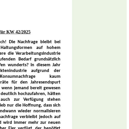
für KW 42/2025
ich! Die Nachfrage bleibt bei
 Haltungsformen auf hohem
ere die Verarbeitungsindustrie
ufenden Bedarf grundsätzlich
 Wen wunderts? In diesem Jahr
ktenindustrie aufgrund der
Konsumnachfrage kaum
rräte für den Jahresendspurt
t wenn jemand bereit gewesen
 deutlich hochzufahren, hätten
 auch zur Verfügung stehen
ieb nur die Hoffnung, dass sich
endwann wieder normalisieren
achfrage verbleibt jedoch auf
 wird immer mehr zur neuen
ber Eier verfügt, der benötigt