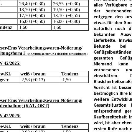
L
26,40 (+0,30)
26,55 (+0,30)
alles Verfügbare 
18,70 (+0,50)
19,50 (+0,50)
der bestehend
M
17,70 (+0,50)
18,10 (+0,55)
entgegen den urs
16,00 (+0,50)
16,00 (+0,40)
etwas für den Spo
endenz
1,60
1,60
natürlich noch d
bekannten Ausw
Lieferkette. Inzw
Befunde bei
ser-Ems Verarbeitungswaren-Notierung/
Geflügelbeständen 
ltungsform 3
(
Die Aufschläge für OKT sind nicht berücksichtigt!)
gesamten Geflüg
 42/2025:
Niemand kann 
vorhersehen u
w.Kl.
weiß / braun
Tendenz
einschätzen.
gr. +
2,58 (+0,13)
1,50
Biosicherheitsm
Vorsicht ist bess
bestmöglich Ihre Be
weitere Entwickl
ser-Ems Verarbeitungswaren-Notierung/
denhaltung (KAT, OKT)
Gesamtsituation i
entsprechend ge
 42/2025:
Kaufbereitschaft 
wird, ist aber ebe
w.Kl.
weiß / braun
Tendenz
ersten Rufe nach e