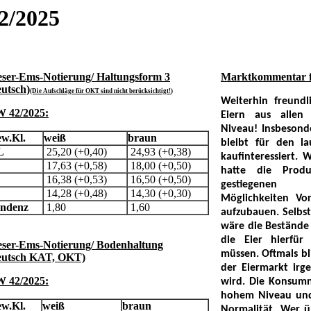
2/2025
ser-Ems-Notierung/ Haltungsform 3
Marktkommentar 
eutsch)
(Die Aufschläge für OKT sind nicht berücksichtigt!
)
Weiterhin freundl
 42/2025:
Eiern aus allen
Niveau! Insbesond
w.Kl.
weiß
braun
bleibt für den la
L
25,20 (+0,40)
24,93 (+0,38)
kaufinteressiert.
17,63 (+0,58)
18,00 (+0,50)
hatte die Produ
16,38 (+0,53)
16,50 (+0,50)
gestiegenen 
14,28 (+0,48)
14,30 (+0,30)
Möglichkeiten Vo
endenz
1,80
1,60
aufzubauen. Selbs
wäre die Bestände
die Eier hierfür
ser-Ems-Notierung/ Bodenhaltung
müssen. Oftmals bl
eutsch KAT, OKT)
der Eiermarkt irg
 42/2025:
wird. Die Konsumn
hohem Niveau und
w.Kl.
weiß
braun
Normalität. Wer ü